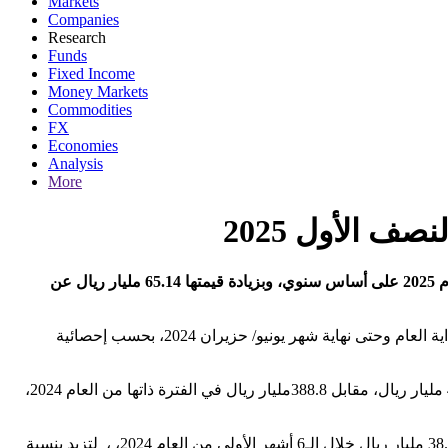
Markets
Companies
Research
Funds
Fixed Income
Money Markets
Commodities
FX
Economies
Analysis
More
مباشر – بدور الراعي: ارتفعت قيمة الفواتير المسددة بالمملكة العربية السعودية عبر نظام "سداد" بنسبة 15.25% خلال النصف الأول من عام 2025 على أساس سنوي، وبزيادة قيمتها 65.14 مليار ريال عن
وارتفع إجمالي مبالغ الفواتير المسددة عبر نظام سداد (من خلال سداد والقنوات الأخرى) إلى 493.14 مليار ريال، مقابل 427 مليار ريال منذ بداية العام وحتى نهاية شهر يونيو/ حزيران 2024، بحسب إحصائية
وارتفعت قيمة الفواتير المسددة من خلال "سداد" في أول 6 أشهر الأولى من العام الجاري بنسبة 14% على أساس سنوي، لتصل إلى 443.09 مليار ريال، مقابل 388.8مليار ريال في الفترة ذاتها من العام 2024،
وبالمثل، ارتفعت قيمة الفواتير المسددة من خلال القنوات الأخرى إلى 50.04 مليار ريال منذ بداية العام وحتى يونيو/ حزيران الجاري، مقابل 38.09 مليار ريال خلال الـ6 أشهر الأولى من العام 2024، ، لتزيد بنسبة