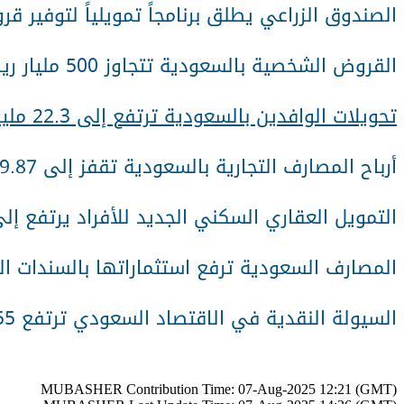
الصندوق الزراعي يطلق برنامجاً تمويلياً لتوفير ق
القروض الشخصية بالسعودية تتجاوز 500 مليار ريال بنهاية الربع الثاني لـ2025
تحويلات الوافدين بالسعودية ترتفع إلى 22.3 مليار دولار بالنصف الأول من 2025
أرباح المصارف التجارية بالسعودية تقفز إلى 9.87 مليار ريال خلال يونيو بنمو 27.6%
التمويل العقاري السكني الجديد للأفراد يرتفع إلى 48 مليار ريال خلال النصف ال
المصارف السعودية ترفع استثماراتها بالسندات الحكومية 44.45 مليار ريال
السيولة النقدية في الاقتصاد السعودي ترتفع 198.55 مليار ريال خلال 6 أشهر
MUBASHER Contribution Time: 07-Aug-2025 12:21 (GMT)