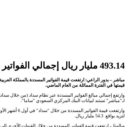
493.14 مليار ريال إجمالي الفواتير المسددة بالسعودية عبر "سداد" بالنصف الأول 2025
قيمتها في الفترة المماثلة من العام الماضي.
لـ"مباشر" تستند لبيانات البنك المركزي السعودي "ساما".
لتزيد بواقع 54.3 مليار ريال.