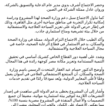
وحضر الاجتماع أشرف بدوي مدير عام الدعاية والتسويق بالشركة،
وروان عادل ممثلة الشركة في الصين.
كما تناول الاجتماع سبل دعم وزارة الصحة لهذا المشروع ودراسة
إمكانية تكرار التجربة في مناطق سياحية أخرى مثل القاهرة، وذلك
في إطار حرص الدولة على تعزيز السياحة العلاجية والاستشفائية
من خلال بيئة تشريعية ومناخ استثماري جاذب.
وأكد الطيب خلال الاجتماع التزام الدولة، ممثلة في وزارة الصحة
والسكان، بدعم الاستثمار في قطاع الرعاية الصحية، خاصة في
مجال السياحة العلاجية والاستشفائية.
وشدد على أهمية دور القطاع الخاص كشريك أساسي في تحقيق
التنمية المستدامة وتعزيز مكانة مصر كوجهة رائدة في هذا المجال.
وأوضح الدكتور حسام عبد الغفار المتحدث الرسمي باسم وزارة
الصحة والسكان، أن المنتجع الاستشفائي العلاجي في أسوان يعمل
وفقًا لأعلى المعايير الدولية، ويُعد نموذجًا رائدًا في تقديم خدمات
السياحة العلاجية.
وأشار إلى أن المشروع يحظى بدعم الدولة التي ساهمت في إصدار
التشريعات اللازمة لتوفير بيئة استثمارية مواتية، مضيفا أن جميع
التصميمات والأعمال المنفذة في المشروع مصرية بنسبة 100%،
مما يعكس الاعتماد على الكوادر والخبرات المحلية، مشيرا إلى