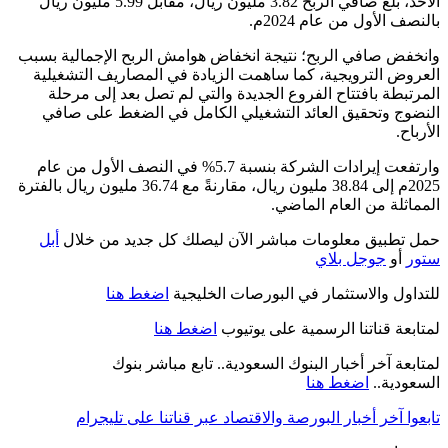
الأحد، بلغ صافي الربح 3.82 مليون ريال، مقابل 5.99 مليون ريال
.
بالنصف الأول من عام 2024م
وانخفض صافي الربح؛ نتيجة انخفاض هوامش الربح الإجمالية بسبب
العروض الترويجية، كما ساهمت الزيادة في المصاريف التشغيلية
المرتبطة بافتتاح الفروع الجديدة والتي لم تصل بعد إلى مرحلة
النضوج وتحقيق العائد التشغيلي الكامل في الضغط على صافي
الأرباح.
وارتفعت إيرادات الشركة بنسبة 5.7% في النصف الأول من عام
2025م إلى 38.84 مليون ريال، مقارنةً مع 36.74 مليون ريال بالفترة
.
المماثلة من العام الماضي
حمل تطبيق معلومات مباشر الآن ليصلك كل جديد من خلال
أبل
ستور
أو
جوجل بلاي
للتداول والاستثمار في البورصات الخليجية
اضغط هنا
لمتابعة قناتنا الرسمية على يوتيوب
اضغط هنا
لمتابعة آخر أخبار البنوك السعودية.. تابع مباشر بنوك
السعودية..
اضغط هنا
تابعوا آخر أخبار البورصة والاقتصاد عبر قناتنا على تليجرام