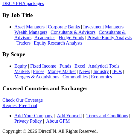
DECYPHA packages
By Job Title
Asset Managers
|
Corporate Banks
|
Investment Managers
|
Wealth Managers
|
Consultants & Advisors
|
Consultants &
Advisors
|
Academics
|
Hedge Funds
|
Private Equity Analysts
|
Traders
|
Equity Research Analysts
By Scope
Equity
|
Fixed Income
|
Funds
|
Excel
|
Analytical Tools
|
Markets
|
Prices
|
Money Market
|
News
|
Industry
|
IPOs
|
Mergers & Acquisitions
|
Commodities
|
Economics
Covered Countries and Exchanges
Check Our Coverage
Request Free Trial
Add Your Company
|
Add Yourself
|
Terms and Conditions
|
Privacy Policy
|
About GFM
Copyright ©
2026 DirectFN. All Rights Reserved.