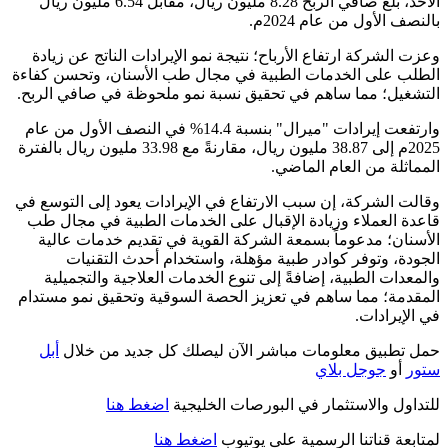
الأحد، بلغ صافي الربح 8.28 مليون ريال، مقابل 6.54 مليون ريال
بالنصف الأول من عام 2024م.
وعزت الشركة ارتفاع الأرباح؛ نتيجة نمو الإيرادات الناتج عن زيادة
الطلب على الخدمات الطبية في مجال طب الأسنان، وتحسن كفاءة
التشغيل؛ مما ساهم في تحقيق نسبة نمو ملحوظة في صافي الربح.
وارتفعت إيرادات "ميرال" بنسبة 14.4% في النصف الأول من عام
2025م إلى 38.87 مليون ريال، مقارنةً مع 33.98 مليون ريال بالفترة
المماثلة من العام الماضي.
وقالت الشركة، إن سبب الارتفاع في الإيرادات يعود إلى التوسع في
قاعدة العملاء وزيادة الإقبال على الخدمات الطبية في مجال طب
الأسنان؛ مدعوماً بسمعة الشركة القوية في تقديم خدمات عالية
الجودة، وتوفر كوادر طبية مؤهلة، واستخدام أحدث التقنيات
والمعدات الطبية، إضافةً إلى تنوع الخدمات العلاجية والتجميلية
المقدمة؛ مما ساهم في تعزيز الحصة السوقية وتحقيق نمو مستدام
في الإيرادات.
حمل تطبيق معلومات مباشر الآن ليصلك كل جديد من خلال
أبل
ستور
أو
جوجل بلاي
للتداول والاستثمار في البورصات الخليجية
اضغط هنا
لمتابعة قناتنا الرسمية على يوتيوب
اضغط هنا