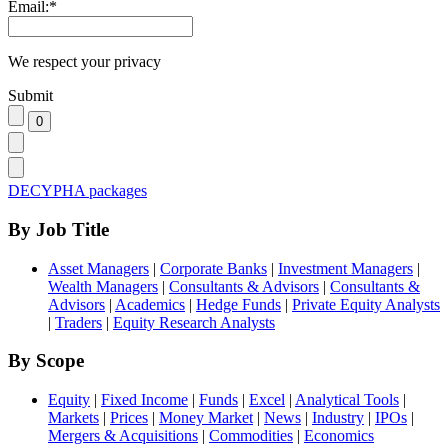
Email:
*
We respect your privacy
Submit
DECYPHA packages
By Job Title
Asset Managers
|
Corporate Banks
|
Investment Managers
|
Wealth Managers
|
Consultants & Advisors
|
Consultants &
Advisors
|
Academics
|
Hedge Funds
|
Private Equity Analysts
|
Traders
|
Equity Research Analysts
By Scope
Equity
|
Fixed Income
|
Funds
|
Excel
|
Analytical Tools
|
Markets
|
Prices
|
Money Market
|
News
|
Industry
|
IPOs
|
Mergers & Acquisitions
|
Commodities
|
Economics