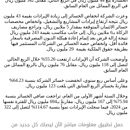
الخسارة بلغ 44 مليون ريال في الربع الثاني، مقابل 342 مليون ريال
.
في الربع المماثل من العام السابق
وعزت الشركة انخفاض الخسائر إلى زيادة الإيرادات بقيمة 43 مليون
ريال نتيجة ارتفاع إيرادات المشاريع والتشغيل، وانخفاض مخصصات
خسائر الائتمان المتوقعة بمقدار 5 ملايين ريال، وتراجع مصاريف
الزكاة بـ6 ملايين ريال، إلى جانب مكاسب بقيمة 243 مليون ريال
نتيجة إزالة قرض بعد إتمام إعادة هيكلة الديون المصرفية بأسعار
فائدة أقل، وانخفاض حصة الخسائر من الشركات المستثمر فيها
.
بطريقة حقوق الملكية بقيمة 29 مليون ريال
وأوضحت الشركة أن الإيرادات ارتفعت 55.26% خلال الربع الحالي
لتصل إلى 118 مليون ريال، مقابل 76 مليون ريال بالربع المماثل من
.
العام السابق
وعلى أساس ربع سنوي، انخفضت خسائر الشركة بنسبة 64.23%
.
مقارنةً بخسائر الربع السابق التي بلغت 123 مليون ريال
وخلال الستة أشهر الأولى من العام، تراجعت صافي الخسائر بنسبة
75.94% إلى 167 مليون ريال، مقارنةً بـ694 مليون ريال للفترة نفسها
من 2024، فيما سجلت الإيرادات نمواً بنسبة 114.67% لتصل إلى 322
.
مليون ريال
حمل تطبيق معلومات مباشر الآن ليصلك كل جديد من