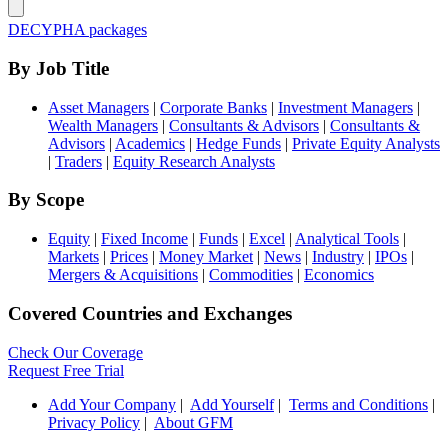
DECYPHA packages
By Job Title
Asset Managers
|
Corporate Banks
|
Investment Managers
|
Wealth Managers
|
Consultants & Advisors
|
Consultants &
Advisors
|
Academics
|
Hedge Funds
|
Private Equity Analysts
|
Traders
|
Equity Research Analysts
By Scope
Equity
|
Fixed Income
|
Funds
|
Excel
|
Analytical Tools
|
Markets
|
Prices
|
Money Market
|
News
|
Industry
|
IPOs
|
Mergers & Acquisitions
|
Commodities
|
Economics
Covered Countries and Exchanges
Check Our Coverage
Request Free Trial
Add Your Company
|
Add Yourself
|
Terms and Conditions
|
Privacy Policy
|
About GFM