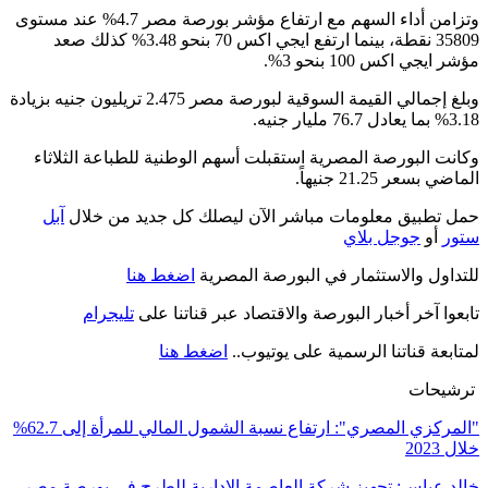
وتزامن أداء السهم مع ارتفاع مؤشر بورصة مصر 4.7% عند مستوى
35809 نقطة، بينما ارتفع ايجي اكس 70 بنحو 3.48% كذلك صعد
مؤشر ايجي اكس 100 بنحو 3%.
وبلغ إجمالي القيمة السوقية لبورصة مصر 2.475 تريليون جنيه بزيادة
3.18% بما يعادل 76.7 مليار جنيه.
وكانت البورصة المصرية استقبلت أسهم الوطنية للطباعة الثلاثاء
الماضي بسعر 21.25 جنيهاً.
حمل تطبيق معلومات مباشر الآن ليصلك كل جديد من خلال
آبل
ستور
أو
جوجل بلاي
للتداول والاستثمار في البورصة المصرية
اضغط هنا
تابعوا آخر أخبار البورصة والاقتصاد عبر قناتنا على
تليجرام
لمتابعة قناتنا الرسمية على يوتيوب..
اضغط هنا
ترشيحات
"المركزي المصري": ارتفاع نسبة الشمول المالي للمرأة إلى 62.7%
خلال 2023
خالد عباس: تجهيز شركة العاصمة الإدارية للطرح في بورصة مصر