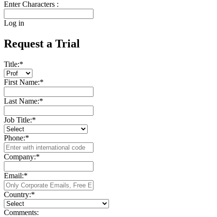
Enter Characters :
Log in
Request a Trial
Title:
*
First Name:
*
Last Name:
*
Job Title:
*
Phone:
*
Company:
*
Email:
*
Country:
*
Comments: