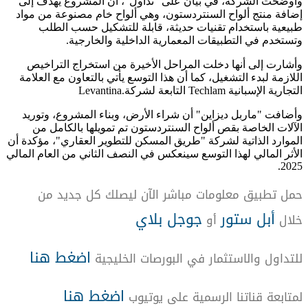
وأوضحت الشركة، في بيان على "تداول"، أن المشروع يهدف إلى
إضافة منتج ألواح السنتردستون، وهي ألواح خام مصنوعة من مواد
طبيعية باستخدام تقنيات حديثة، قابلة للتشكيل حسب الطلب
وتستخدم في التطبيقات المعمارية الداخلية والخارجية.
وأشارت إلى أنها دخلت المراحل الأخيرة من استخراج التراخيص
اللازمة لبدء التشغيل، كما أن هذا التوسع يأتي بالتعاون مع العلامة
Levantina.
التابعة لشركة
Techlam
التجارية الإسبانية
وأضافت "ماربل ديزاين" أن شراء الأرض، وبناء المشروع، وتوريد
الآلات الخاصة بقص ألواح السنتردستون تم تمويلها بالكامل من
الموارد الذاتية لشركة "طريق المسكن للتطوير العقاري"، مؤكدة أن
الأثر المالي لهذا التوسع سينعكس في النصف الثاني من العام المالي
2025.
حمل تطبيق معلومات مباشر الآن ليصلك كل جديد من
أبل ستور
جوجل بلاي
خلال
أو
اضغط هنا
للتداول والاستثمار في البورصات الخليجية
اضغط هنا
لمتابعة قناتنا الرسمية على يوتيوب