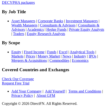
DECYPHA packages
By Job Title
Asset Managers
|
Corporate Banks
|
Investment Managers
|
Wealth Managers
|
Consultants & Advisors
|
Consultants &
Advisors
|
Academics
|
Hedge Funds
|
Private Equity Analysts
|
Traders
|
Equity Research Analysts
By Scope
Equity
|
Fixed Income
|
Funds
|
Excel
|
Analytical Tools
|
Markets
|
Prices
|
Money Market
|
News
|
Industry
|
IPOs
|
Mergers & Acquisitions
|
Commodities
|
Economics
Covered Countries and Exchanges
Check Our Coverage
Request Free Trial
Add Your Company
|
Add Yourself
|
Terms and Conditions
|
Privacy Policy
|
About GFM
Copyright ©
2026 DirectFN. All Rights Reserved.