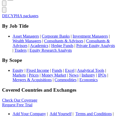
DECYPHA packages
By Job Title
Asset Managers
|
Corporate Banks
|
Investment Managers
|
Wealth Managers
|
Consultants & Advisors
|
Consultants &
Advisors
|
Academics
|
Hedge Funds
|
Private Equity Analysts
|
Traders
|
Equity Research Analysts
By Scope
Equity
|
Fixed Income
|
Funds
|
Excel
|
Analytical Tools
|
Markets
|
Prices
|
Money Market
|
News
|
Industry
|
IPOs
|
Mergers & Acquisitions
|
Commodities
|
Economics
Covered Countries and Exchanges
Check Our Coverage
Request Free Trial
Add Your Company
|
Add Yourself
|
Terms and Conditions
|