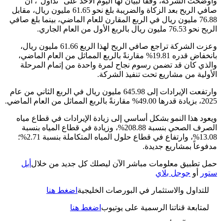
وأوضحت الشركة، وفقاً لبيان لها اليوم الأحد على "تداول"، أن
صافي الربح بعد الزكاة والضريبة بلغ نحو 61.65 مليون ريال، مقابل
76.88 مليون ريال في الربع المقارن للعام الماضي، بينما بلغ صافي
الربح نحو 76.53 مليون ريال بالربع الأول من العام الجاري.
وعزت الشركة تراجع صافي الربح لهذا الربع 61.66 مليون ريال،
بانخفاض قدره 19.81% مقارنةً بالربع المماثل من العام الماضي،
والذي كان قد تضمن رسوم نجاح لمرة واحدة من إتمام المرحلة
.
الأولية من مشاريع تحت تنفيذ الشركة
وارتفعت الإيرادات إلى 645.98 مليون ريال في الربع الثاني من عام
.
2025، بزيادة قدرها 49.00% مقارنةً بالربع المماثل من العام الماضي
ويعود هذا النمو بشكل أساسي إلى زيادة الإيرادات في قطاع مياه
الصرف الصحي بنسبة 208.88%، وزيادة في قطاع المياه بنسبة
13.08%، وارتفاع في قطاع حلول المياه المتكاملة بنسبة 2.71%؛
.
مدفوعاً بمشاريع جديدة
حمل تطبيق معلومات مباشر الآن ليصلك كل جديد من خلال
أبل
ستور
أو
جوجل بلاي
للتداول والاستثمار في البورصات الخليجية
اضغط هنا
لمتابعة قناتنا الرسمية على يوتيوب
اضغط هنا