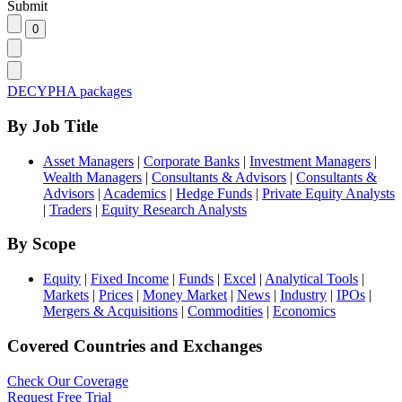
Submit
DECYPHA packages
By Job Title
Asset Managers
|
Corporate Banks
|
Investment Managers
|
Wealth Managers
|
Consultants & Advisors
|
Consultants &
Advisors
|
Academics
|
Hedge Funds
|
Private Equity Analysts
|
Traders
|
Equity Research Analysts
By Scope
Equity
|
Fixed Income
|
Funds
|
Excel
|
Analytical Tools
|
Markets
|
Prices
|
Money Market
|
News
|
Industry
|
IPOs
|
Mergers & Acquisitions
|
Commodities
|
Economics
Covered Countries and Exchanges
Check Our Coverage
Request Free Trial