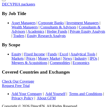
DECYPHA packages
By Job Title
Asset Managers
|
Corporate Banks
|
Investment Managers
|
Wealth Managers
|
Consultants & Advisors
|
Consultants &
Advisors
|
Academics
|
Hedge Funds
|
Private Equity Analysts
|
Traders
|
Equity Research Analysts
By Scope
Equity
|
Fixed Income
|
Funds
|
Excel
|
Analytical Tools
|
Markets
|
Prices
|
Money Market
|
News
|
Industry
|
IPOs
|
Mergers & Acquisitions
|
Commodities
|
Economics
Covered Countries and Exchanges
Check Our Coverage
Request Free Trial
Add Your Company
|
Add Yourself
|
Terms and Conditions
|
Privacy Policy
|
About GFM
Copyright ©
2026 DirectFN. All Rights Reserved.