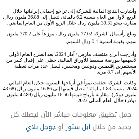
2024.
وأشارت النتائج المالية للشركة إلى تراجع إجمالي إيراداتها خلال
الربع الأول من العام بنسبة 6.2 بالمائة، لتصل إلى 36.88 مليون ريال،
مقارنة بنحو 39.31 مليون ريال خلال الربع الأول من العام الماضي.
ويبلغ رأسمال الشركة 77.02 مليون ريال، موزعاً على 770.2 مليون
0.1
ريال
سهم، بقيمة اسمية
للسهم.
وأدرجت أبراج منتصف مارس / آذار 2024، بعد الطرح العام الأولي
لأسهمها ببورصة مسقط للأوراق المالية، حظي على إقبال كبير من
مستثمرين إقليميين ودوليين ومحليين، ليصل عدد مرات تغطية
الأسهم إلى 8.7 مرة.
وكانت الشركة حققت نمواً في أرباحها السنوية خلال العام المالي
2024، بنسبة 1.83 بالمائة؛ لتصل قيمتها إلى 16.86 مليون ريال (43.68
مليون دولار)، مقارنة بأرباح قيمتها 16.56 مليون ريال (42.89 مليون
دولار) خلال العام المالي 2023.
حمل تطبيق معلومات مباشر الآن ليصلك كل
جديد من خلال
أبل ستور
أو
جوجل بلاي