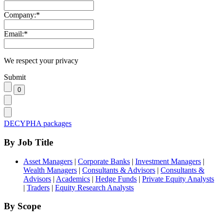
Company:
*
Email:
*
We respect your privacy
Submit
DECYPHA packages
By Job Title
Asset Managers
|
Corporate Banks
|
Investment Managers
|
Wealth Managers
|
Consultants & Advisors
|
Consultants &
Advisors
|
Academics
|
Hedge Funds
|
Private Equity Analysts
|
Traders
|
Equity Research Analysts
By Scope