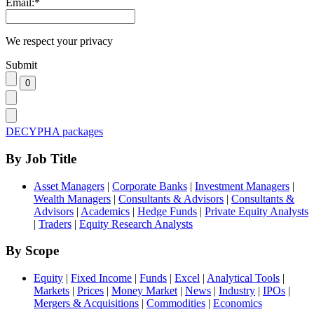
Email:
*
We respect your privacy
Submit
DECYPHA packages
By Job Title
Asset Managers
|
Corporate Banks
|
Investment Managers
|
Wealth Managers
|
Consultants & Advisors
|
Consultants &
Advisors
|
Academics
|
Hedge Funds
|
Private Equity Analysts
|
Traders
|
Equity Research Analysts
By Scope
Equity
|
Fixed Income
|
Funds
|
Excel
|
Analytical Tools
|
Markets
|
Prices
|
Money Market
|
News
|
Industry
|
IPOs
|
Mergers & Acquisitions
|
Commodities
|
Economics