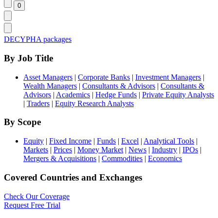
DECYPHA packages
By Job Title
Asset Managers
|
Corporate Banks
|
Investment Managers
|
Wealth Managers
|
Consultants & Advisors
|
Consultants &
Advisors
|
Academics
|
Hedge Funds
|
Private Equity Analysts
|
Traders
|
Equity Research Analysts
By Scope
Equity
|
Fixed Income
|
Funds
|
Excel
|
Analytical Tools
|
Markets
|
Prices
|
Money Market
|
News
|
Industry
|
IPOs
|
Mergers & Acquisitions
|
Commodities
|
Economics
Covered Countries and Exchanges
Check Our Coverage
Request Free Trial