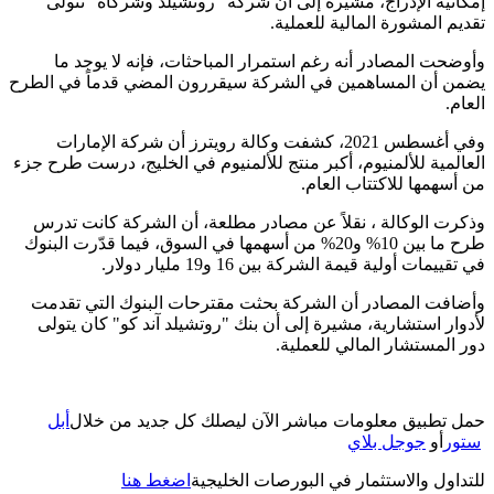
إمكانية الإدراج، مشيرة إلى أن شركة "روتشيلد وشركاه" تتولى
.
تقديم المشورة المالية للعملية
وأوضحت المصادر أنه رغم استمرار المباحثات، فإنه لا يوجد ما
يضمن أن المساهمين في الشركة سيقررون المضي قدماً في الطرح
.
العام
وفي أغسطس 2021، كشفت وكالة رويترز أن شركة الإمارات
العالمية للألمنيوم، أكبر منتج للألمنيوم في الخليج، درست طرح جزء
.
من أسهمها للاكتتاب العام
وذكرت الوكالة ، نقلاً عن مصادر مطلعة، أن الشركة كانت تدرس
طرح ما بين 10% و20% من أسهمها في السوق، فيما قدّرت البنوك
.
في تقييمات أولية قيمة الشركة بين 16 و19 مليار دولار
وأضافت المصادر أن الشركة بحثت مقترحات البنوك التي تقدمت
لأدوار استشارية، مشيرة إلى أن بنك "روتشيلد آند كو" كان يتولى
.
دور المستشار المالي للعملية
حمل تطبيق معلومات مباشر الآن ليصلك كل جديد من خلال
أبل
ستور
أو
جوجل بلاي
للتداول والاستثمار في البورصات الخليجية
اضغط هنا