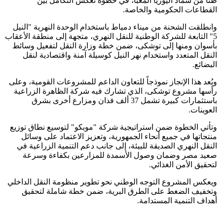
طناً من سماد اليوريا المعبأ، في خطوة تعكس التكامل بين
القطاعات الحكومية والخاصة.
وانطلقت الشحنة من ميناء دمياط باستخدام الوحدة النهرية "النيل
5" التابعة للشركة الوطنية للنقل النهري، متجهة إلى منطقة الأعقاب
بأسوان ومنها إلى توشكى، ضمن خطة وزارة النقل لتفعيل وسائط
النقل المتعدد واستخدام نهر النيل كوسيلة آمنة واقتصادية لنقل
البضائع.
ويُعد هذا الإنجاز نموذجاً للتعاون الداعم للمشروعات القومية، وعلى
رأسها مشروع توشكى، الذي تشارك فيه شركة الظاهرة الزراعية
باستثمارات كبيرة تشمل 37 ألف فدان ومزارع أخرى بشرق
العوينات.
وتأتي الخطوة ضمن استراتيجية شركة "موبكو" لتوسيع نطاق توزيع
منتجاتها في جميع أنحاء الجمهورية، وتعزيز الاعتماد على وسائل
النقل النهري الصديقة للبيئة، إلى جانب دعم التنمية الزراعية في
صعيد مصر وضمان وصول الأسمدة للمزارعين بكفاءة وسرعة
لتحقيق الأمن الغذائي.
ويعكس المشروع التوجه الوطني نحو تطوير منظومة النقل الداخلي
وتخفيف الضغط على الطرق البرية، ضمن خطة شاملة لتحقيق
أهداف التنمية المستدامة.