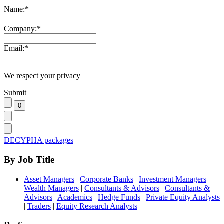
Name:
*
Company:
*
Email:
*
We respect your privacy
Submit
DECYPHA packages
By Job Title
Asset Managers
|
Corporate Banks
|
Investment Managers
|
Wealth Managers
|
Consultants & Advisors
|
Consultants &
Advisors
|
Academics
|
Hedge Funds
|
Private Equity Analysts
|
Traders
|
Equity Research Analysts