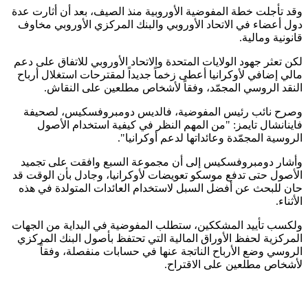
وقد تأجلت خطة المفوضية الأوروبية منذ الصيف، بعد أن أثارت عدة
دول أعضاء في الاتحاد الأوروبي والبنك المركزي الأوروبي مخاوف
قانونية ومالية.
لكن تعثر جهود الولايات المتحدة والاتحاد الأوروبي للاتفاق على دعم
مالي إضافي لأوكرانيا أعطى زخماً جديداً لمقترحات استغلال أرباح
النقد الروسي المجمّد، وفقاً لأشخاص مطلعين على النقاش.
وصرح نائب رئيس المفوضية، فالديس دومبروفسكيس، لصحيفة
فاينانشال تايمز: "من المهم النظر في كيفية استخدام الأصول
الروسية المجمّدة وعائداتها لدعم أوكرانيا".
وأشار دومبروفسكيس إلى أن مجموعة السبع وافقت على تجميد
الأصول حتى تدفع موسكو تعويضات لأوكرانيا، وجادل بأن الوقت قد
حان للبحث عن أفضل السبل لاستخدام العائدات المتولدة في هذه
الأثناء.
ولكسب تأييد المشككين، ستطلب المفوضية في البداية من الجهات
المركزية لحفظ الأوراق المالية التي تحتفظ بأصول البنك المركزي
الروسي وضع الأرباح الناتجة عنها في حسابات منفصلة، وفقاً
لأشخاص مطلعين على الاقتراح.