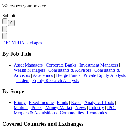
We respect your privacy
Submit
DECYPHA packages
By Job Title
Asset Managers
|
Corporate Banks
|
Investment Managers
|
Wealth Managers
|
Consultants & Advisors
|
Consultants &
Advisors
|
Academics
|
Hedge Funds
|
Private Equity Analysts
|
Traders
|
Equity Research Analysts
By Scope
Equity
|
Fixed Income
|
Funds
|
Excel
|
Analytical Tools
|
Markets
|
Prices
|
Money Market
|
News
|
Industry
|
IPOs
|
Mergers & Acquisitions
|
Commodities
|
Economics
Covered Countries and Exchanges