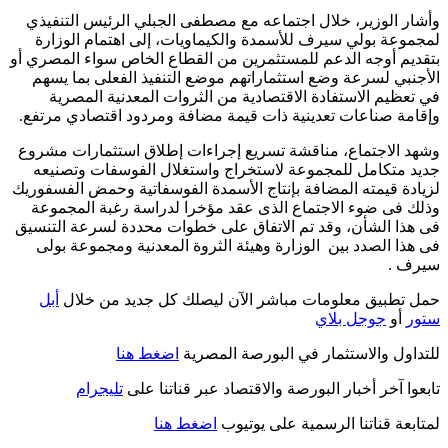
وأشار الوزير، خلال اجتماعه مع مصطفى الجبلي الرئيس التنفيذي
لمجموعة بولي سيرف للأسمدة والكيماويات، إلى اهتمام الوزارة
بتقديم أوجه الدعم للمستثمرين من القطاع الخاص سواء المصري أو
الأجنبي لسرعة وضع استثماراتهم موضع التنفيذ الفعلى بما يسهم
في تعظيم الاستفادة الاقتصادية من الثروات المعدنية المصرية
وإقامة صناعات تعدينية ذات قيمة مضافة ومردود اقتصادي مرتفع.
وشهد الاجتماع، مناقشة تسريع إجراءات إطلاق استثمارات مشروع
جديد متكامل للمجموعة لاستخراج واستغلال الفوسفات وتصنيعه
لزيادة قيمته المضافة بإنتاج الأسمدة الفوسفاتية وحمض الفسفوريك
وذلك فى ضوء الاجتماع الذى عقد مؤخرا لدراسة رغبة المجموعة
فى هذا الشأن، وقد تم الاتفاق على خطوات محددة لسرعة التنسيق
فى هذا الصدد بين الوزارة وهيئة الثروة المعدنية ومجموعة بولى
سيرف .
حمل تطبيق معلومات مباشر الآن ليصلك كل جديد من خلال
أبل
ستور
أو
جوجل بلاي
للتداول والاستثمار في البورصة المصرية
اضغط هنا
تابعوا آخر أخبار البورصة والاقتصاد عبر قناتنا على
تليجرام
لمتابعة قناتنا الرسمية على يوتيوب
اضغط هنا