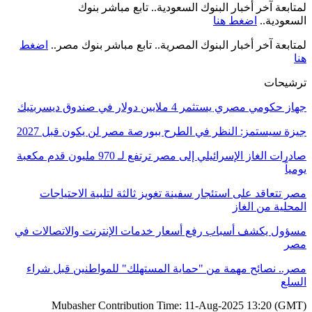
لمتابعة آخر أخبار البنوك السعودية.. تابع مباشر بنوك
السعودية..
اضغط هنا
لمتابعة آخر أخبار البنوك المصرية.. تابع مباشر بنوك مصر..
اضغط
هنا
ترشيحات
جهاز حكومي مصري يستثمر 4 ملايين دولار في صندوق ديسربتيك
جيزة سيستمز: النظر في الطرح ببورصة مصر لن يكون قبل 2027
صادرات الغاز الإسرائيلي إلى مصر ترتفع لـ 970 مليون قدم مكعبة
يومياً
مصر تتعاقد على استئجار سفينة تغويز ثالثة لتلبية الاحتياجات
المحلية من الغاز
مسؤول يكشف أسباب رفع أسعار خدمات الإنترنت والاتصالات في
مصر
مصر.. نصائح مهمة من "حماية المستهلك" للمواطنين قبل شراء
السلع
Mubasher Contribution Time: 11-Aug-2025 13:20 (GMT)