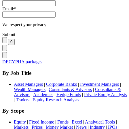
Email:
*
We respect your privacy
Submit
DECYPHA packages
By Job Title
Asset Managers
|
Corporate Banks
|
Investment Managers
|
Wealth Managers
|
Consultants & Advisors
|
Consultants &
Advisors
|
Academics
|
Hedge Funds
|
Private Equity Analysts
|
Traders
|
Equity Research Analysts
By Scope
Equity
|
Fixed Income
|
Funds
|
Excel
|
Analytical Tools
|
Markets
|
Prices
|
Money Market
|
News
|
Industry
|
IPOs
|