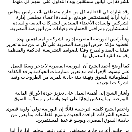
للشركة إلى كيانين مستقلين وبدء التداول على أسهم كل منهما.
وقد شارك في الفعالية كل من حازم مصطفى نائب رئيس مجلس
إدارة أرابيا إنفستمنتس هولدنج، والسادة أعضاء مجلسي إدارة
الشركتين والسادة الأعضاء المنتدبين للشركات التابعة والسادة
المستشارين ومراقبي الحسابات وقيادات من البورصة المصرية.
وهنأ رئيس البورصة المصرية إدارة الشركة والمساهمين بهذه
الخطوة مؤكدًا حرص البورصة المصرية على كل ما من شأنه تعزيز
عمليات القيد والطرح وفقًا للضوابط التشريعية الحاكمة والمنظمة
وقواعد القيد المعمول بها.
كما أوضح أحمد الشيخ أن البورصة المصرية لا تدخر وسعًا للعمل
على تبسيط الإجراءات مع تعزيز ممارسات الحوكمة ورفع الكفاءة
المعلوماتية للسوق وتهيئة بيئة جاذبة للمزيد من الطروحات وقيد
الشركات الجديدة.
وأشار الشيخ إلى أهمية العمل على تعزيز جودة الأوراق المالية
بالبورصة، بما ينعكس إيجابًا على قوة واستقرار وسلامة السوق.
واختتم الشيخ كلمته الترحيبية قائلًا: إن البورصة تولي أولوية قصوى
لتشجيع الشركات الوافدة الجديدة وتنويع القطاعات بما يعزز من
جاذبية السوق المصري ويوسع قاعدة المستثمرين.
من جانبه، أعرب حازم مصطفى – نائب رئيس مجلس إدارة أرابيا