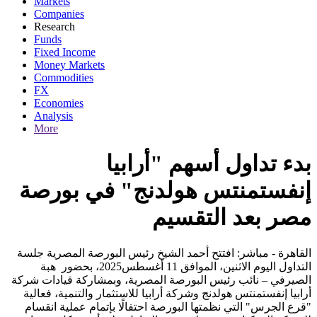
Markets
Companies
Research
Funds
Fixed Income
Money Markets
Commodities
FX
Economies
Analysis
More
بدء تداول أسهم "أرابيا
إنفستمنتس هولدنج" في بورصة
مصر بعد التقسيم
القاهرة - مباشر: افتتح أحمد الشيخ رئيس البورصة المصرية جلسة
التداول اليوم الاثنين، الموافق 11 أغسطس2025، بحضور هبة
الصيرفي – نائب رئيس البورصة المصرية، وبمشاركة قيادات شركة
أرابيا إنفستمنتس هولدنج وشركة أرابيا للاستثمار والتنمية، فعالية
"قرع الجرس" التي نظمتها البورصة احتفالًا بإتمام عملية انقسام