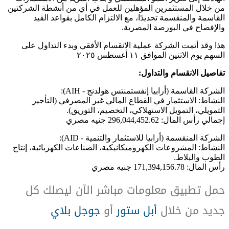
من خلال المستثمرين المؤهلين للعمل في أي من أنشطة الشركتين
القاسمة والمنقسمة تحديدًا، مع الالتزام الكامل بقواعد القيد
والإفصاح في البورصة المصرية.
هذا وقد أتمت الشركة عملية الانقسام الأفقي وبدء التداول على
السهم يوم الاثنين الموافق ١١ أغسطس ٢٠٢٥
تفاصيل الانقسام والتداول:
الشركة القاسمة (أرابيا إنفستمنتس هولدنج - AIH):
النشاط: الاستثمار في القطاع المالي غير المصرفي (التأجير
التمويلي، التمويل الاستهلاكي، التخصيم، التوريق).
إجمالي رأس المال: 296,044,452.62 جنيه مصري
الشركة المنقسمة (أرابيا للاستثمار والتنمية - AID):
النشاط: المشروعات الكهروميكانيكية، الصناعات الكهربائية، إنتاج
الطوب والبلاط.
رأس المال: 171,394,156.78 جنيه مصري
حمل تطبيق معلومات مباشر الآن ليصلك كل
جديد من خلال
أبل ستور
أو
جوجل بلاي