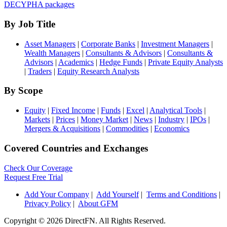
DECYPHA packages
By Job Title
Asset Managers
|
Corporate Banks
|
Investment Managers
|
Wealth Managers
|
Consultants & Advisors
|
Consultants &
Advisors
|
Academics
|
Hedge Funds
|
Private Equity Analysts
|
Traders
|
Equity Research Analysts
By Scope
Equity
|
Fixed Income
|
Funds
|
Excel
|
Analytical Tools
|
Markets
|
Prices
|
Money Market
|
News
|
Industry
|
IPOs
|
Mergers & Acquisitions
|
Commodities
|
Economics
Covered Countries and Exchanges
Check Our Coverage
Request Free Trial
Add Your Company
|
Add Yourself
|
Terms and Conditions
|
Privacy Policy
|
About GFM
Copyright ©
2026 DirectFN. All Rights Reserved.