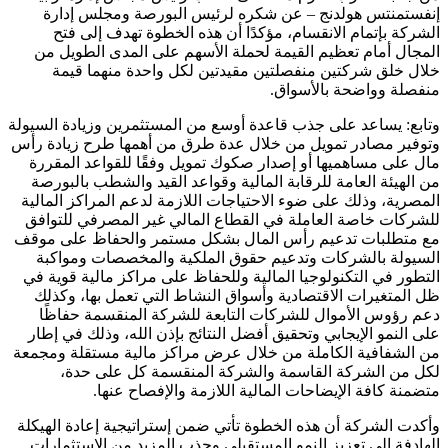
إنفستمنتس هولدنج – عن شكره لرئيس البورصة ومجلس إدارة
الشركة بإتمام الانقسام، مؤكدًا أن هذه الخطوة تهدف إلى فتح
المجال أمام تعظيم القيمة لحملة الأسهم على المدى الطويل من
خلال خلق شركتين منفصلتين مقيدتين لكل واحدة منهما قيمة
منفصلة وواضحة بالأسواق.
وتابع: يساعد على جذب قاعدة أوسع من المستثمرين وزيادة السيولة
وتوفير مصادر تمويل من خلال عدة طرق من أهمها طرح زيادة رأس
مال على مساهميها أو إصدار صكوك تمويل وفقًا للقواعد المقررة
من الهيئة العامة للرقابة المالية وقواعد القيد والشطب بالبورصة
المصرية، وذلك على ضوء الاحتياجات اللازمة لدعم المراكز المالية
للشركات خاصة العاملة في القطاع المالي غير المصرفي للتوافق
مع متطلبات تدعيم رأس المال بشكل مستمر والحفاظ على موقف
السيولة بالشركات وتدعيم حقوق الملكية والمخصصات ومواكبة
التطور في التكنولوجيا المالية وللحفاظ على مراكز مالية قوية في
ظل المتغيرات الاقتصادية وأسواق النشاط التي تعمل بها، وكذلك
دعم رؤوس الأموال للشركات التابعة للشركة المنقسمة حفاظًا
على النمو الإيجابي وتحقيق أفضل النتائج بإذن الله، وذلك في إطار
من الشفافية الكاملة من خلال عرض مراكز مالية مستقلة ومجمعة
لكل من الشركة القاسمة والشركة المنقسمة كل على حدة،
متضمنة كافة الإيضاحات المالية اللازمة والإفصاح عنها.
وأكدت الشركة أن هذه الخطوة تأتي ضمن إستراتيجية إعادة الهيكلة
الهادفة إلى تعزيز النمو المستقبلي وجذب المزيد من الاستثمارات