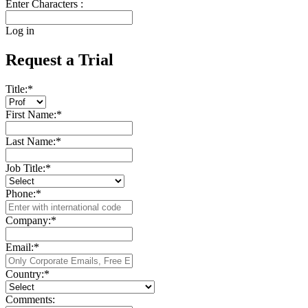
Enter Characters :
Log in
Request a Trial
Title:
*
First Name:
*
Last Name:
*
Job Title:
*
Phone:
*
Company:
*
Email:
*
Country:
*
Comments: