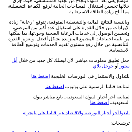
التوسع يأتي بعد الانتهاء بنجاح من تجديد المستشفى، حيث جرى
خلالها تحسين استغلال المساحات الحالية لرفع الكفاءة التشغيلية،
.
مما أتاح زيادة الطاقة الاستيعابية
وبالنسبة للنتائج المالية والتشغيلية المتوقعة، تتوقع "رعاية" زيادة
الإيرادات من خلال القدرة على استقبال عدد أكبر من المرضى،
وتحسين الوصول إلى خدمات الرعاية الصحية وجودتها، بما يمكّنها
من تلبية احتياجات المجتمع المتزايدة بشكل أفضل، وتعزيز القدرة
التنافسية من خلال رفع مستوى تقديم الخدمات وتوسيع الطاقة
.
الاستيعابية
حمل تطبيق معلومات مباشر الآن ليصلك كل جديد من خلال
أبل
ستور
أو
جوجل بلاي
للتداول والاستثمار في البورصات الخليجية
اضغط هنا
لمتابعة قناتنا الرسمية على يوتيوب
اضغط هنا
لمتابعة آخر أخبار البنوك السعودية.. تابع مباشر بنوك
السعودية..
اضغط هنا
تابعوا آخر أخبار البورصة والاقتصاد عبر قناتنا على تليجرام
:
ترشيحات