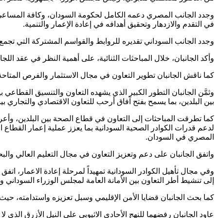
وجدد الجانب المصري دعمه الكامل لحكومة السودان، وكافة المساعي
في التقدم والازدهار وتحقيق أهدافه في إعادة الإعمار والتنمية.
وجدد الجانب السوداني تقديره للروابط والقواسم المشتركة التي تجمع ب
وأكد الجانبان، خلال المباحثات الثنائية، على أهمية النظر في عقد اللج
كما ناقش الجانبان تطوير التعاون في مجال الاستثمار والفرص المتاح
وثمَّن الجانبان التطور الكبير الذي يشهده التعاون والتنسيق القطاعي 
بين البلدين، بما يسمح بفتح آفاق أرحب للتعاون الاقتصادي والتجاري بين
كما تطرقت المباحثات إلى التعاون في قطاع الصحة بين البلدين، وأع
لدعم قدرات الكوادر الصحية السودانية بما يعزز عملية إعمار القطاع 
المصري في السودان.
واتفق الجانبان على دعم وتعزيز التعاون في مجال التعليم العالي والب
وفي مجال تأهيل الكوادر السودانية تمهيداً لمرحلة إعادة الاعمار، اتف
إلى تنشيط أطر التعاون بين الأمانة العامة لمجلس الوزراء السوداني و
كما بحث الجانبان قضايا الأمن الإقليمي وسبل تعزيزه واستدامته، حيث
عاود الجانبان رفضهما للنهج الأحادي الاثيوبي على النيل الأزرق الذي ل