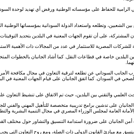
 الرامية للحفاظ على مؤسساته الوطنية ورفض أي تهديد لوحدة السود
ين الشعبين، وتطلعه واستعداد الدولة السودانية بمؤسساتها الوطنية الم
ان المشتركة، على أن تقوم الجهات المعنية في البلدين بتحديد التوقيتات
ة للشركات المصرية للاستثمار في عدد من المجالات ذات الأهمية الاست
بين البلدين خاصة في قطاعات النقل. كما أشاد الجانبان بالخطوات المتخ
هما.
رب الجانب السوداني عن تطلعه لترقية التعاون في مجال مكافحة الأمرا
الصحي في السودان. كما اتفق الجانبان على قيام الجهات المعنية في ال
حث العلمي والتقني بين البلدين، حيث تم الاتفاق على تنشيط التعاون عل
ق الجانبان على تدشين برامج تدريبية متخصصة للتأهيل المهني والفني لل
الأمانة العامة لمجلس الوزراء المصري في مجال التنمية البشرية والتطوي
 أمن الجانبان على ضرورة استدامة التنسيق والتشاور حول مختلف القضاي
ا يتسق مع مبادئ القانون الدولي ذات الصلة، ومع روح التعاون التي يجب 