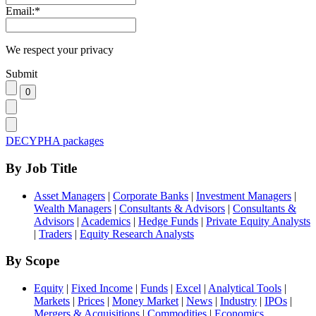
Email:
*
We respect your privacy
Submit
DECYPHA packages
By Job Title
Asset Managers
|
Corporate Banks
|
Investment Managers
|
Wealth Managers
|
Consultants & Advisors
|
Consultants &
Advisors
|
Academics
|
Hedge Funds
|
Private Equity Analysts
|
Traders
|
Equity Research Analysts
By Scope
Equity
|
Fixed Income
|
Funds
|
Excel
|
Analytical Tools
|
Markets
|
Prices
|
Money Market
|
News
|
Industry
|
IPOs
|
Mergers & Acquisitions
|
Commodities
|
Economics