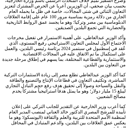
وصرح السفير تميم خلاف المتحدث الرسمي باسم وزارة الخارجية،
بحسب بيان صحفي، أن الوزيرين أعربا عن الحرص المشترك لتعزيز
التعاون الثنائي في شتى المجالات، خاصة في ظل ما يحمله العام
الجاري من دلالة رمزية بمناسبة مرور 100 عام على إقامة العلاقات
الدبلوماسية بين مصر وتركيا؛ وهو ما يجسد عمق الروابط التاريخية
والحضارية التي تجمع البلدين الصديقين
.
وأكد الوزير عبدالعاطي، على أهمية الاستمرار في تفعيل مخرجات
الاجتماع الأول لمجلس التعاون الاستراتيجي رفيع المستوى، الذي
عُقد في إسطنبول في سبتمبر 2024 برئاسة رئيسي البلدين، والعمل
على استكمال ما تم الاتفاق عليه في المجالات الاقتصادية
والاستثمارية والقطاعية المختلفة، بما يسهم في إطلاق مرحلة جديدة
من التعاون بين البلدين
.
كما أكد الوزير عبدالعاطي تطلع مصر إلى زيادة الاستثمارات التركية
المباشرة، وتكثيف التعاون في قطاعات الإنتاج والتصنيع والطاقة
والنقل والسياحة وصولاً إلى تحقيق هدف رفع حجم التبادل التجاري
ليبلغ 15 مليار دولار؛ وهو ما يمثل هدفاً استراتيجياً مشتركاً يخدم
مصالح الشعبين
.
كما أعرب وزير الخارجية عن التقدير للجانب التركي على إعلان
تأييده للمرشح المصري الدكتور خالد العناني لمنصب المدير العام
لمنظمة الأمم المتحدة للتربية والعلم والثقافة (اليونسكو)؛ وهو ما
يعكس عمق العلاقات بين البلدين، والدعم المتبادل في المحافل