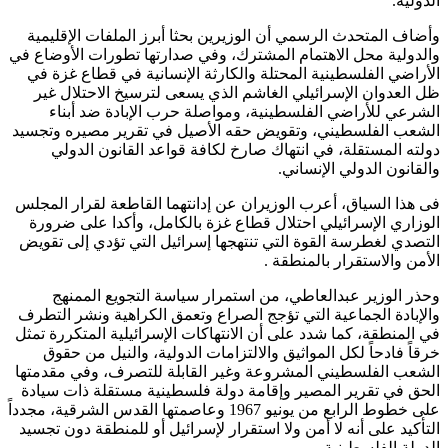
الدولية
.
وأضاف المتحدث الرسمي أن الوزيرين بحثا أبرز الملفات الإقليمية
والدولية محل الاهتمام المشترك، وفي صدارتها تطورات الأوضاع في
الأراضي الفلسطينية المحتلة والكارثة الإنسانية في قطاع غزة في
ظل العدوان الإسرائيلي الغاشم الذي يسعى لترسيخ الاحتلال غير
الشرعي للأراضي الفلسطينية، ومواصلة حرب الإبادة ضد أبناء
الشعب الفلسطيني، وتقويض حقه الأصيل في تقرير مصيره وتجسيد
دولته المستقلة، في انتهاك صارخ لكافة قواعد القانون الدولي
والقانون الدولي الإنساني
.
فى هذا السياق، أعرب الوزيران عن إدانتهما القاطعة لقرار المجلس
الوزاري الإسرائيلي احتلال قطاع غزة بالكامل، وأكدا على ضرورة
التصدي لغطرسة القوة التي تنتهجها إسرائيل التي تؤدي إلى تقويض
الأمن والاستقرار بالمنطقة
.
وحذر الوزير عبدالعاطي، من استمرار سياسة التجويع الممنهج
والإبادة الجماعية التي تؤجج الصراع وتعمق الكراهية ونشر التطرف
في المنطقة، كما شدد على أن الانتهاكات الإسرائيلية المتكررة تمثل
خرقاً فادحاً لكل المواثيق والالتزامات الدولية، والنيل من حقوق
الشعب الفلسطيني المشروعة وغير القابلة للتصرف، وفي مقدمتها
الحق في تقرير المصير وإقامة دولة فلسطينية مستقلة ذات سيادة
على خطوط الرابع من يونيو 1967 وعاصمتها القدس الشرقية، مجدداً
التأكيد على أنه لا أمن ولا استقرار لإسرائيل أو للمنطقة دون تجسيد
الدولة الفلسطينية
.