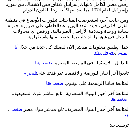
رفض مصر الكامل لانتهاك إسرائيل لاتفاق فض الاشتباك بين سوريا
وإسرائيل لعام 1974، بما يعد انتهاكاً صارخاً للقانون الدولي
.
ومن جانب آخر، استعرضت المباحثات تطورات الأوضاع في منطقة
القرن الإفريقي، حيث شدد الوزير عبدالعاطي على ضرورة احترام
سيادة ووحدة وسلامة الأراضي الصومالية، ورفض أي محاولات
للتدخل في شؤونها الداخلية بما يحفظ أمنها واستقرارها
.
حمل تطبيق معلومات مباشر الآن ليصلك كل جديد من خلال
أبل
ستور
أو
جوجل بلاي
للتداول والاستثمار في البورصة المصرية
اضغط هنا
تابعوا آخر أخبار البورصة والاقتصاد عبر قناتنا على
تليجرام
لمتابعة قناتنا الرسمية على يوتيوب
اضغط هنا
لمتابعة آخر أخبار البنوك السعودية.. تابع مباشر بنوك السعودية
..
اضغط هنا
لمتابعة آخر أخبار البنوك المصرية.. تابع مباشر بنوك مصر
اضغط
..
هنا
ترشيحات
: