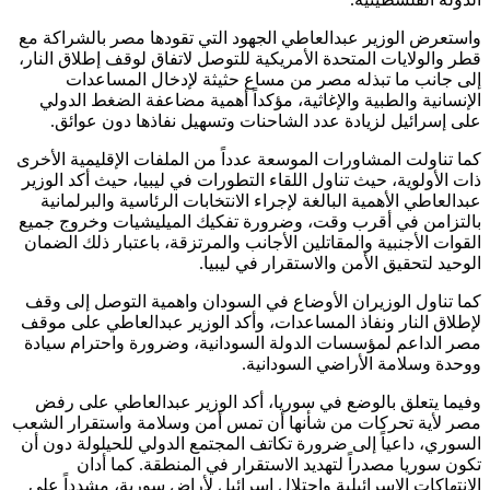
واستعرض الوزير عبدالعاطي الجهود التي تقودها مصر بالشراكة مع
قطر والولايات المتحدة الأمريكية للتوصل لاتفاق لوقف إطلاق النار،
إلى جانب ما تبذله مصر من مساع حثيثة لإدخال المساعدات
الإنسانية والطبية والإغاثية، مؤكداً أهمية مضاعفة الضغط الدولي
على إسرائيل لزيادة عدد الشاحنات وتسهيل نفاذها دون عوائق
.
كما تناولت المشاورات الموسعة عدداً من الملفات الإقليمية الأخرى
ذات الأولوية، حيث تناول اللقاء التطورات في ليبيا، حيث أكد الوزير
عبدالعاطي الأهمية البالغة لإجراء الانتخابات الرئاسية والبرلمانية
بالتزامن في أقرب وقت، وضرورة تفكيك الميليشيات وخروج جميع
القوات الأجنبية والمقاتلين الأجانب والمرتزقة، باعتبار ذلك الضمان
الوحيد لتحقيق الأمن والاستقرار في ليبيا
.
كما تناول الوزيران الأوضاع في السودان واهمية التوصل إلى وقف
لإطلاق النار ونفاذ المساعدات، وأكد الوزير عبدالعاطي على موقف
مصر الداعم لمؤسسات الدولة السودانية، وضرورة واحترام سيادة
ووحدة وسلامة الأراضي السودانية
.
وفيما يتعلق بالوضع في سوريا، أكد الوزير عبدالعاطي على رفض
مصر لأية تحركات من شأنها أن تمس أمن وسلامة واستقرار الشعب
السوري، داعياً إلى ضرورة تكاتف المجتمع الدولي للحيلولة دون أن
تكون سوريا مصدراً لتهديد الاستقرار في المنطقة. كما أدان
الانتهاكات الإسرائيلية واحتلال إسرائيل لأراض سورية، مشدداً على