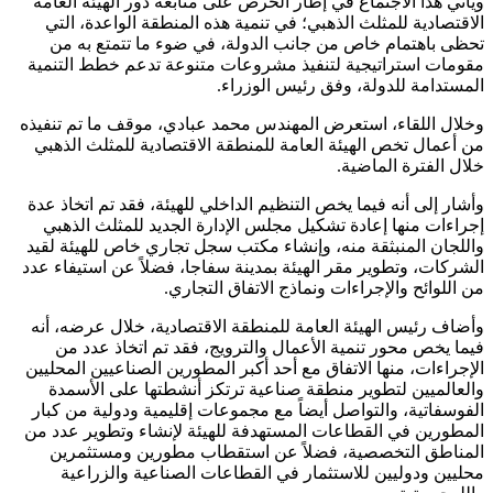
ويأتي هذا الاجتماع في إطار الحرص على متابعة دور الهيئة العامة
الاقتصادية للمثلث الذهبي؛ في تنمية هذه المنطقة الواعدة، التي
تحظى باهتمام خاص من جانب الدولة، في ضوء ما تتمتع به من
مقومات استراتيجية لتنفيذ مشروعات متنوعة تدعم خطط التنمية
المستدامة للدولة، وفق رئيس الوزراء.
وخلال اللقاء، استعرض المهندس محمد عبادي، موقف ما تم تنفيذه
من أعمال تخص الهيئة العامة للمنطقة الاقتصادية للمثلث الذهبي
خلال الفترة الماضية.
وأشار إلى أنه فيما يخص التنظيم الداخلي للهيئة، فقد تم اتخاذ عدة
إجراءات منها إعادة تشكيل مجلس الإدارة الجديد للمثلث الذهبي
واللجان المنبثقة منه، وإنشاء مكتب سجل تجاري خاص للهيئة لقيد
الشركات، وتطوير مقر الهيئة بمدينة سفاجا، فضلاً عن استيفاء عدد
من اللوائح والإجراءات ونماذج الاتفاق التجاري.
وأضاف رئيس الهيئة العامة للمنطقة الاقتصادية، خلال عرضه، أنه
فيما يخص محور تنمية الأعمال والترويج، فقد تم اتخاذ عدد من
الإجراءات، منها الاتفاق مع أحد أكبر المطورين الصناعيين المحليين
والعالميين لتطوير منطقة صناعية ترتكز أنشطتها على الأسمدة
الفوسفاتية، والتواصل أيضاً مع مجموعات إقليمية ودولية من كبار
المطورين في القطاعات المستهدفة للهيئة لإنشاء وتطوير عدد من
المناطق التخصصية، فضلاً عن استقطاب مطورين ومستثمرين
محليين ودوليين للاستثمار في القطاعات الصناعية والزراعية