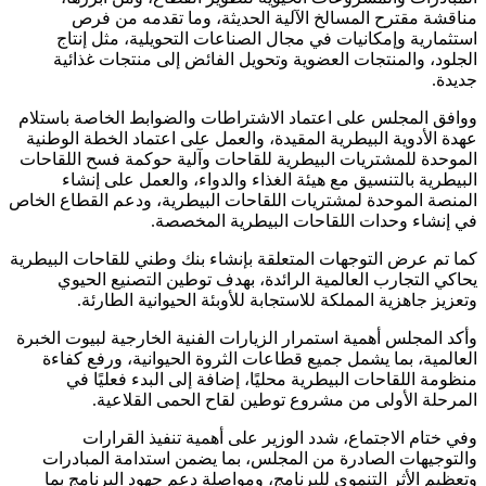
مناقشة مقترح المسالخ الآلية الحديثة، وما تقدمه من فرص
استثمارية وإمكانيات في مجال الصناعات التحويلية، مثل إنتاج
الجلود، والمنتجات العضوية وتحويل الفائض إلى منتجات غذائية
جديدة.
ووافق المجلس على اعتماد الاشتراطات والضوابط الخاصة باستلام
عهدة الأدوية البيطرية المقيدة، والعمل على اعتماد الخطة الوطنية
الموحدة للمشتريات البيطرية للقاحات وآلية حوكمة فسح اللقاحات
البيطرية بالتنسيق مع هيئة الغذاء والدواء، والعمل على إنشاء
المنصة الموحدة لمشتريات اللقاحات البيطرية، ودعم القطاع الخاص
في إنشاء وحدات اللقاحات البيطرية المخصصة.
كما تم عرض التوجهات المتعلقة بإنشاء بنك وطني للقاحات البيطرية
يحاكي التجارب العالمية الرائدة، بهدف توطين التصنيع الحيوي
وتعزيز جاهزية المملكة للاستجابة للأوبئة الحيوانية الطارئة.
وأكد المجلس أهمية استمرار الزيارات الفنية الخارجية لبيوت الخبرة
العالمية، بما يشمل جميع قطاعات الثروة الحيوانية، ورفع كفاءة
منظومة اللقاحات البيطرية محليًا، إضافة إلى البدء فعليًا في
المرحلة الأولى من مشروع توطين لقاح الحمى القلاعية.
وفي ختام الاجتماع، شدد الوزير على أهمية تنفيذ القرارات
والتوجيهات الصادرة من المجلس، بما يضمن استدامة المبادرات
وتعظيم الأثر التنموي للبرنامج، ومواصلة دعم جهود البرنامج بما