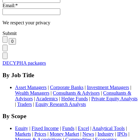
Email:
*
We respect your privacy
Submit
DECYPHA packages
By Job Title
Asset Managers
|
Corporate Banks
|
Investment Managers
|
Wealth Managers
|
Consultants & Advisors
|
Consultants &
Advisors
|
Academics
|
Hedge Funds
|
Private Equity Analysts
|
Traders
|
Equity Research Analysts
By Scope
Equity
|
Fixed Income
|
Funds
|
Excel
|
Analytical Tools
|
Markets
|
Prices
|
Money Market
|
News
|
Industry
|
IPOs
|
Mergers & Acquisitions
|
Commodities
|
Economics