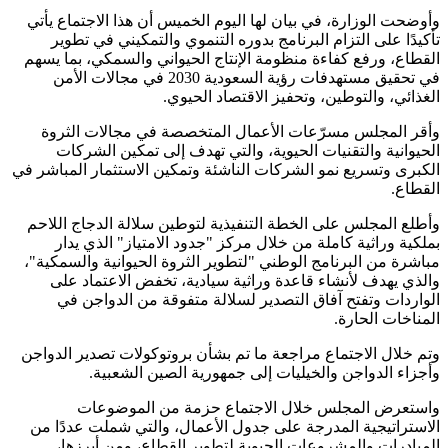
وأوضحت الوزارة، في بيان لها اليوم الخميس أن هذا الاجتماع يأتي
تأكيدًا على التزام البرنامج بدوره التنموي والتمكيني في تطوير
القطاع، ورفع كفاءة منظومة الإنتاج الحيواني والسمكي، بما يسهم
في تحقيق مستهدفات رؤية السعودية 2030 في مجالات الأمن
الغذائي، والتوطين، وتحفيز الاقتصاد الحيوي.
وأقر المجلس مسرّعات الأعمال المتخصصة في مجالات الثروة
الحيوانية والتقنيات الحيوية، والتي تهدف إلى تمكين الشركات
الكبرى وتسريع نمو الشركات الناشئة وتمكين الاستثمار المباشر في
القطاع.
وأطلع المجلس على الخطة التنفيذية لتوطين سلالة الدجاج اللاحم
بملكية وراثية كاملة من خلال مركز "جدود الامتياز" الذي يدار
مباشرة من البرنامج الوطني "لتطوير الثروة الحيوانية والسمكية"،
والذي يهدف لأنشاء قاعدة وراثية سيادية، تخفض الاعتماد على
الواردات وتفتح آفاق التصدير لسلالة متفوقة من الدواجن في
المناخات الحارة.
وتم خلال الاجتماع مراجعة ما تم بشأن بروتوكولات تصدير الدواجن
وأجزاء الدواجن والخيليات إلى جمهورية الصين الشعبية.
واستعرض المجلس خلال الاجتماع حزمة من الموضوعات
الاستراتيجية المدرجة على جدول الأعمال، والتي شملت عددًا من
المبادرات والمشروعات الحيوية لتطوير القطاع، ومن أبرزها،