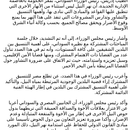
الطيب إدريس، رئيس الوزراء السوداني، بمقر الحكومة بالعاصمة
الإدارية الجديدة، أن نهر النيل ليس استثناء من الأنهار الأخرى التي
تنطبق عليها القواعد والمبادئ التي ننادى بها، وأهمها التنسيق
والتشاور وتدارس المشروعات التي تنفذ على هذا النهر بما يمنع
وقوع الأضرار ويحقق مصالح الجميع، بحسب وكالة أنباء الشرق
الأوسط.
وأشار رئيس مجلس الوزراء، إلى أنه تم التشديد، خلال جلسة
المباحثات المشتركة مع نظيره السوداني، على أهمية التنسيق بين
البلدين الشقيقين على كافة المستويات، وأنه تم في هذا الصدد تناول
عدد من القضايا ذات الاهتمام المشترك، ومنها قضايا الأمن الإقليمي،
وسبل تعزيزه واستدامته، حيث تم الاتفاق على ضرورة التشاور حول
القضايا المرتبطة بأمن البحر الأحمر.
وأعرب رئيس الوزراء في هذا الصدد، عن تطلع مصر للتنسيق
المشترك إزاء قضية البلدين الوجودية المرتبطة بمياه النيل، والتأكيد
على أهمية التنسيق المشترك بين البلدين في إطار الهيئة الفنية
الدائمة المشتركة.
وأكد رئيس مجلس الوزراء، أن الجانبين المصري والسوداني أعربا
عن الاعتزاز بعلاقات الأخوة والصداقة العميقة التي تربطهما بدول
حوض النيل الأخرى في إطار من الأخوة والمنفعة المتبادلة وعدم
الإضرار، وأكدا ضرورة تعزيز التعاون بين دول الحوض تأسيسا على
مبادئ القانون الدولي للحفاظ على استدامة نهر النيل، ذلك المورد