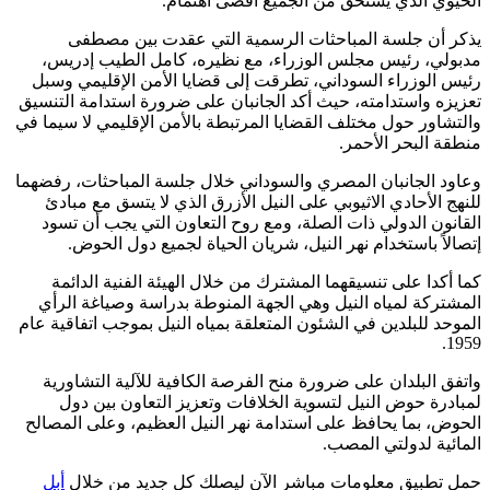
الحيوي الذي يستحق من الجميع أقصى اهتمام.
يذكر أن جلسة المباحثات الرسمية التي عقدت بين مصطفى
مدبولي، رئيس مجلس الوزراء، مع نظيره، كامل الطيب إدريس،
رئيس الوزراء السوداني، تطرقت إلى قضايا الأمن الإقليمي وسبل
تعزيزه واستدامته، حيث أكد الجانبان على ضرورة استدامة التنسيق
والتشاور حول مختلف القضايا المرتبطة بالأمن الإقليمي لا سيما في
منطقة البحر الأحمر.
وعاود الجانبان المصري والسوداني خلال جلسة المباحثات، رفضهما
للنهج الأحادي الاثيوبي على النيل الأزرق الذي لا يتسق مع مبادئ
القانون الدولي ذات الصلة، ومع روح التعاون التي يجب أن تسود
إتصالاً باستخدام نهر النيل، شريان الحياة لجميع دول الحوض.
كما أكدا على تنسيقهما المشترك من خلال الهيئة الفنية الدائمة
المشتركة لمياه النيل وهي الجهة المنوطة بدراسة وصياغة الرأي
الموحد للبلدين في الشئون المتعلقة بمياه النيل بموجب اتفاقية عام
1959.
واتفق البلدان على ضرورة منح الفرصة الكافية للآلية التشاورية
لمبادرة حوض النيل لتسوية الخلافات وتعزيز التعاون بين دول
الحوض، بما يحافظ على استدامة نهر النيل العظيم، وعلى المصالح
المائية لدولتي المصب.
حمل تطبيق معلومات مباشر الآن ليصلك كل جديد من خلال
أبل