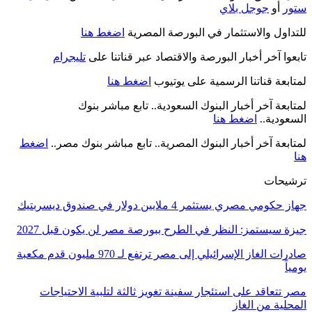
ستور
أو
جوجل بلاي
للتداول والاستثمار في البورصة المصرية
اضغط هنا
تابعوا آخر أخبار البورصة والاقتصاد عبر قناتنا على
تليجرام
لمتابعة قناتنا الرسمية على يوتيوب
اضغط هنا
لمتابعة آخر أخبار البنوك السعودية.. تابع مباشر بنوك
السعودية..
اضغط هنا
لمتابعة آخر أخبار البنوك المصرية.. تابع مباشر بنوك مصر..
اضغط
هنا
ترشيحات
جهاز حكومي مصري يستثمر 4 ملايين دولار في صندوق ديسربتيك
جيزة سيستمز: النظر في الطرح ببورصة مصر لن يكون قبل 2027
صادرات الغاز الإسرائيلي إلى مصر ترتفع لـ 970 مليون قدم مكعبة
يومياً
مصر تتعاقد على استئجار سفينة تغويز ثالثة لتلبية الاحتياجات
المحلية من الغاز