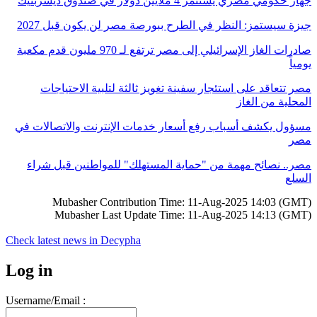
جهاز حكومي مصري يستثمر 4 ملايين دولار في صندوق ديسربتيك
جيزة سيستمز: النظر في الطرح ببورصة مصر لن يكون قبل 2027
صادرات الغاز الإسرائيلي إلى مصر ترتفع لـ 970 مليون قدم مكعبة
يومياً
مصر تتعاقد على استئجار سفينة تغويز ثالثة لتلبية الاحتياجات
المحلية من الغاز
مسؤول يكشف أسباب رفع أسعار خدمات الإنترنت والاتصالات في
مصر
مصر.. نصائح مهمة من "حماية المستهلك" للمواطنين قبل شراء
السلع
Mubasher Contribution Time: 11-Aug-2025 14:03 (GMT)
Mubasher Last Update Time: 11-Aug-2025 14:13 (GMT)
Check latest news in
Decypha
Log in
Username/Email :