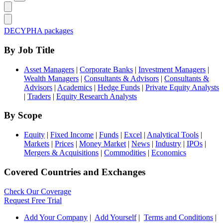
DECYPHA packages
By Job Title
Asset Managers
|
Corporate Banks
|
Investment Managers
|
Wealth Managers
|
Consultants & Advisors
|
Consultants &
Advisors
|
Academics
|
Hedge Funds
|
Private Equity Analysts
|
Traders
|
Equity Research Analysts
By Scope
Equity
|
Fixed Income
|
Funds
|
Excel
|
Analytical Tools
|
Markets
|
Prices
|
Money Market
|
News
|
Industry
|
IPOs
|
Mergers & Acquisitions
|
Commodities
|
Economics
Covered Countries and Exchanges
Check Our Coverage
Request Free Trial
Add Your Company
|
Add Yourself
|
Terms and Conditions
|