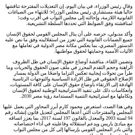
وقال رئيس الوزراء، في بيان اليوم، إن التعديلات المقترحة تناقشها
حالياً هيئة مستشاري رئيس مجلس الوزراء؛ للانتهاء من الصياغات
القانونية اللازمة، وإحالته إلى مجلس النواب في أقرب وقت؛
لمناقشته وفق الضوابط التي تحددها السلطة التشريعية.
وأكد مدبولي، حرصه على أن ينال المجلس القومي لحقوق الإنسان
جميع الضمانات القانونية التي تعزز من استقلاليته وفق ما نص عليه
الدستور المصري، بما يعكس مكانة مصر الدولية في تعاملها مع
الآليات الأممية وحمايتها لحقوق مواطنيها.
وتضمن اللقاء، مناقشة أوضاع حقوق الإنسان في ظل الظروف
الراهنة وحجم التقدم المحرز في ملف صون الحقوق والحريات وما
طرأ من تحولات إيجابية تعكس التزاما واضحًا من الدولة بمسار
الإصلاح الحقوقي في ظل الإرادة السياسية والتوجهات الرئاسية
الهادفة إلى الارتقاء بأوضاع حقوق الإنسان على كافة المستويات،
وانعكاسات ذلك على تنفيذ الاستراتيجية الوطنية لحقوق الإنسان
وتكاملها مع استراتيجية التنمية المستدامة رؤية مصر 2030.
وفي هذا الصدد، استعرض محمود كارم أبرز المحاور التي يعمل عليها
المجلس والمقترحات التي أعدها المجلس لتعديل قانون إنشائه رقم
94 لسنة 2003 والمعدل بالقانون 197 لسنة 2017، بما يعزز اتساقه
مع مبادئ باريس ويدعم استقلاله وفاعليته في أداء اختصاصاته
والتي بادر المجلس القومي بإرسالها إلى كل من مجلس النواب