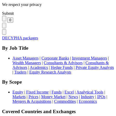
We respect your privacy
Submit
DECYPHA packages
By Job Title
Asset Managers
|
Corporate Banks
|
Investment Managers
|
Wealth Managers
|
Consultants & Advisors
|
Consultants &
Advisors
|
Academics
|
Hedge Funds
|
Private Equity Analysts
|
Traders
|
Equity Research Analysts
By Scope
Equity
|
Fixed Income
|
Funds
|
Excel
|
Analytical Tools
|
Markets
|
Prices
|
Money Market
|
News
|
Industry
|
IPOs
|
Mergers & Acquisitions
|
Commodities
|
Economics
Covered Countries and Exchanges