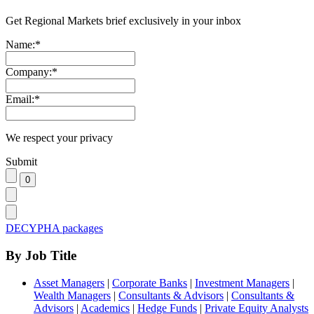
Get Regional Markets brief exclusively in your inbox
Name:
*
Company:
*
Email:
*
We respect your privacy
Submit
DECYPHA packages
By Job Title
Asset Managers
|
Corporate Banks
|
Investment Managers
|
Wealth Managers
|
Consultants & Advisors
|
Consultants &
Advisors
|
Academics
|
Hedge Funds
|
Private Equity Analysts