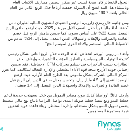
التحول للخسائر كان نتيجة لسبب غير متكرر يتضمن مصاريف الاكتتاب العام،
وباستثناء هذا البند اتضح أن الشركة حققت أرباحاً خلال الربع الثاني من العام
الحالي بلغت 190.7 مليون ريال.
ومن جانبه، قال رمزي زاروبي، الرئيس التنفيذي للشؤون المالية لطيران ناس:
"حققنا أداءً مالياً قوياً خلال النصف الأول من عام 2025، حيث ارتفع صافي الربح
المعدل بنسبة 22% على أساس سنوي، كما تحسن هامش الربح قبل خصم
الفائدة والضرائب والإهلاك واستهلاك الدين المعدل ليصل إلى 34%؛ بدعم من
الانضباط المالي المستمر والأداء القوي لموسم الحج".
وأضاف زاروبي: "ورغم انخفاض العائد للوحدة خلال الربع الثاني بشكل رئيسي
كنتيجة للتوترات الجيوسياسية والتعليق المؤقت للتأشيرات، وإيقاف بعض
الطائرات بسبب التأخيرات في تسليم محركات
CFM
الاحتياطية، فقد تحسن
إجمالي جودة الأرباح نتيجة قوة الأداء التشغيلي والإدارة الفعالة للتكاليف. كما تعزز
المركز المالي للشركة بشكل ملموس بعد الطرح العام الأولي، حيث ارتفع
الرصيد النقدي إلى 4.5 مليار ريال، وتحسن معدل صافي الدين إلى الربح قبل
خصم الفائدة والضرائب والإهلاك واستهلاك الدين المعدل إلى 1.4 ضعف".
وأردف قائلاً: "وواصلنا كذلك تنويع مصادر التمويل من خلال تسهيلات جديدة لدعم
خطط النمو ومع تنفيذ خطتنا طويلة المدى نواصل التزامنا باتباع نهج مالي منضبط
يضمن تمويل النمو بشكل مستدام، وإدارة المخاطر، وبناء قاعدة قوية لتحقيق
قيمة مستمرة للمساهمين".