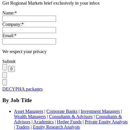
Get Regional Markets brief exclusively in your inbox
Name:
*
Company:
*
Email:
*
We respect your privacy
Submit
DECYPHA packages
By Job Title
Asset Managers
|
Corporate Banks
|
Investment Managers
|
Wealth Managers
|
Consultants & Advisors
|
Consultants &
Advisors
|
Academics
|
Hedge Funds
|
Private Equity Analysts
|
Traders
|
Equity Research Analysts