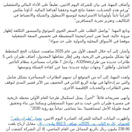
وأضاف المهنا، في بيان للشركة اليوم الاثنين، تعليقاً على الأداء المالي والتشغيلي:
"ورغم هذه التحديات، حققنا نتائج قوية وحققنا أهدافنا المالية
.
أداؤنا يعكس
التزاماً ثابتاً بأولوياتنا الاستراتيجية لتوسيع الأسطول والشبكة والانضباط في
التكاليف، وتعزيز تجربة المسافرين".
وتابع المهنا: "يواصل الطلب على السفر الجوي الموثوق والميسور التكلفة إظهار
مرونة عالية، فيما تعزز استراتيجيتنا المنضبطة في تخصيص السعة التشغيلية
موقعنا في الأسواق المحلية والدولية على حد سواء".
وأشار، إلى أنه خلال النصف الأول من عام 2025 ساهمت عمليات الحج المخطط
لها بشكل ملموس في الربحية، وفي إطار نشاطها المجدول، أضاف طيران ناس 5
طائرات جديدة من طراز
A320neo
، وأدخل 7 طائرات مستأجرة بنظام التأجير
الشامل، وأطلق 7 وجهات دولية جديدة؛ مما عزز كفاءة الشبكة وتوسعها.
ولفت المهنا، إلى أنه من المتوقع أن تسهم الطائرات المستأجرة بشكل شامل
والتي تم إدخالها في نهاية الربع الثاني في التخفيف من الأثر قصير المدى لتوقف
بعض الطائرات والتحديات الإقليمية الأخرى
.
وأنهى تصريحاته قائلاً: "أخيراً، يمثل استكمال طرحنا العام الأولي محطة تاريخية
في مسيرة طيران ناس حيث يدعم نمونا المستقبلي ويمكننا من بناء وتحقيق
قيمة طويلة الأجل لمساهمينا؛ بما يتماشى تماماً مع رؤية 2030".
وأظهرت البيانات المالية للشركة، الصادرة اليوم الاثنين،
تحول "طيران ناس"
للخسائر بالربع الثاني من 2025م بصافي 862.5 مليون ريال
، مقابل أرباح بلغت
238.86 مليون ريال بالربع المماثل من العام الماضي، إلا أن الشركة كشفت أن